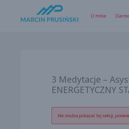
Przejdź
do
O mnie
Darm
treści
3 Medytacje – Asys
ENERGETYCZNY ST
Nie można pokazać tej sekcji, poniew