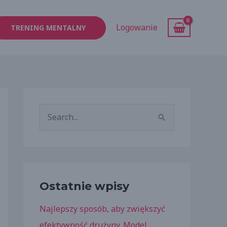
Logowanie
TRENING MENTALNY
S
z
u
k
a
Ostatnie wpisy
j
Najlepszy sposób, aby zwiększyć
d
efektywność drużyny. Model