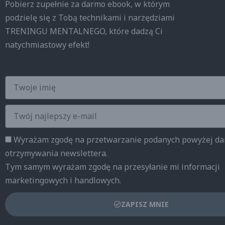
Pobierz zupełnie za darmo ebook, w którym
podzielę się z Tobą technikami i narzędziami
TRENINGU MENTALNEGO, które dadzą Ci
natychmiastowy efekt!
Imię
Twój
najlepszy
e-
Zgody
Wyrażam zgodę na prze­twa­rza­nie po­da­nych powyżej d
mail
otrzy­my­wa­nia new­slet­tera.
Tym samym wyrażam zgodę na przesyłanie mi informacji
marketingowych i handlowych.
ZAPISZ MNIE