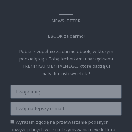
NEWSLETTER
EBOOK za darmo!
Pobierz zupełnie za darmo ebook, w którym
podzielę się z Tobą technikami i narzędziami
TRENINGU MENTALNEGO, które dadzą Ci
natychmiastowy efekt!
Imię
Twój
najlepszy
e-
Zgody
Wyrażam zgodę na prze­twa­rza­nie po­da­nych
mail
powyżej danych w celu otrzy­my­wa­nia new­slet­tera.