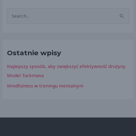
S
z
u
k
Ostatnie wpisy
a
j
Najlepszy sposób, aby zwiększyć efektywność drużyny.
d
Model Tuckmana
l
Mindfulness w treningu mentalnym
a
: